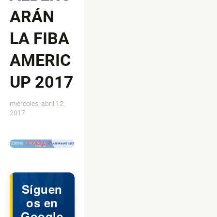
ARÁN
LA FIBA
AMERIC
UP 2017
miércoles, abril 12,
2017
$ads={1}
Síguen
os en
Google