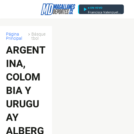
EN VIVO
Francisca Valenzuela - Afortunada
Página
Básque
Principal
tbol
ARGENT
INA,
COLOM
BIA Y
URUGU
AY
ALBERG