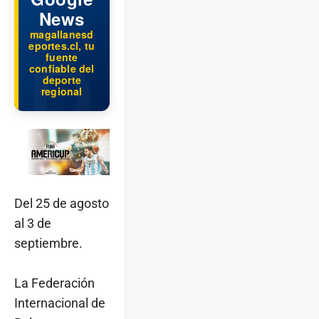
News
magallanesd
eportes.cl, tu
fuente
confiable del
deporte
regional
Del 25 de agosto
al 3 de
septiembre.
La Federación
Internacional de