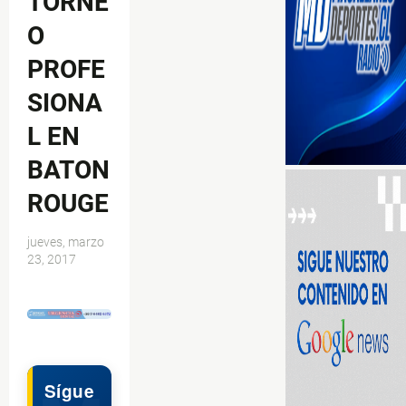
TORNE
O
PROFE
SIONA
L EN
BATON
ROUGE
jueves, marzo
23, 2017
$ads={1}
Sígue