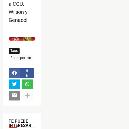
a CCU,
Wilson y
Genacol.
$ads={1}
Tags
F
Polideportivo
a
c
e
b
o
o
k
TE PUEDE
INTERESAR