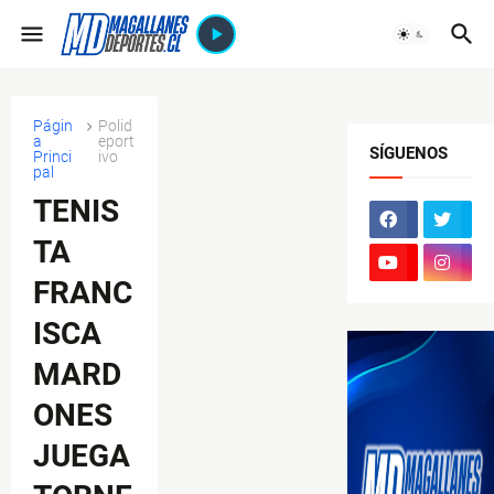
Págin
Polid
a
eport
SÍGUENOS
Princi
ivo
pal
TENIS
TA
FRANC
ISCA
MARD
ONES
JUEGA