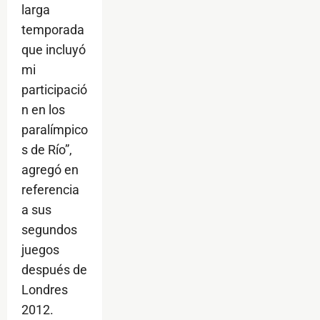
larga
temporada
que incluyó
mi
participació
n en los
paralímpico
s de Río”,
agregó en
referencia
a sus
segundos
juegos
después de
Londres
2012.