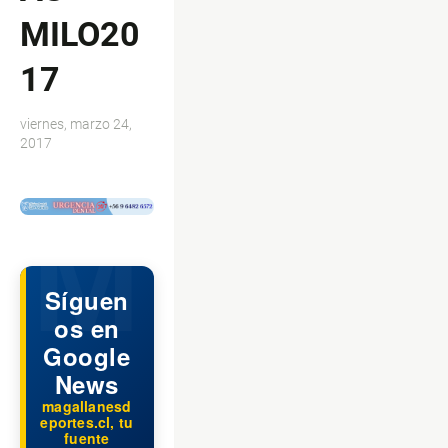
MILO20
17
viernes, marzo 24,
2017
$ads={1}
Síguen
os en
Google
News
magallanesd
eportes.cl, tu
fuente