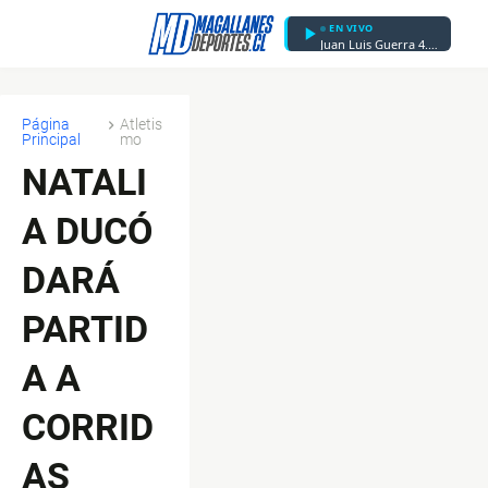
EN VIVO
Juan Luis Guerra 4.40 - La Bilirrubina
Página
Atletis
Principal
mo
NATALI
A DUCÓ
DARÁ
PARTID
A A
CORRID
AS