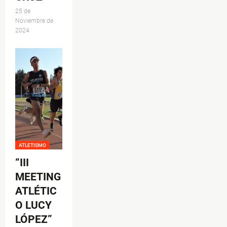
25 de
Noviembre de
2024
ATLETISMO
“III
MEETING
ATLÉTIC
O LUCY
LÓPEZ”