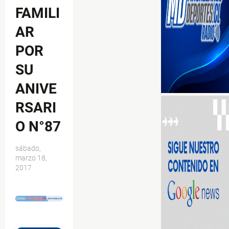
FAMILI
AR
POR
SU
ANIVE
RSARI
O N°87
sábado,
marzo 18,
2017
$ads={1}