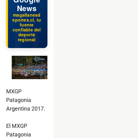
News
magallanesd
eportes.cl, tu
fuente
confiable del
deporte
regional
MXGP
Patagonia
Argentina 2017.
El MXGP
Patagonia