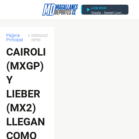
EN VIVO
Sigala - Sweet Lovin' - Radio Edit
Página
Motocicl
Principal
ismo
CAIROLI
(MXGP)
Y
LIEBER
(MX2)
LLEGAN
COMO