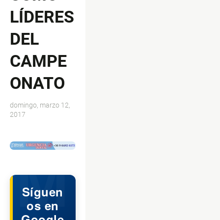
LÍDERES
DEL
CAMPE
ONATO
domingo, marzo 12,
2017
$ads={1}
Síguen
os en
Google