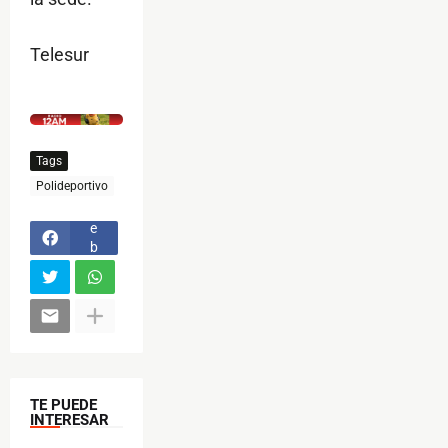
Telesur
$ads={1}
Tags
F
Polideportivo
a
c
e
b
o
o
k
TE PUEDE
INTERESAR