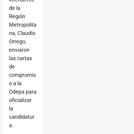
de la
Región
Metropolita
na, Claudio
Orrego,
enviaron
las cartas
de
compromis
o a la
Odepa para
oficializar
la
candidatur
a.