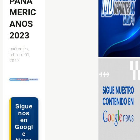
PANA
MERIC
ANOS
2023
miércoles,
febrero 01,
2017
$ads={1}
Sígue
nos
en
Googl
e