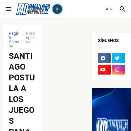
Págin
Polid
a
eport
SÍGUENOS
Princi
ivo
pal
SANTI
AGO
POSTU
LA A
LOS
JUEGO
S