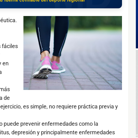
éutica.
 fáciles
y
y en
a
 más
a de
jercicio, es simple, no requiere práctica previa y
uso puede prevenir enfermedades como la
ellitus, depresión y principalmente enfermedades