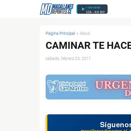
EN VIVO
SZA - Kill Bill
Página Principal
Salud
CAMINAR TE HACE
sábado, febrero 25, 2017
$ads={1}
Sígueno
magallanesdeportes.cl, t