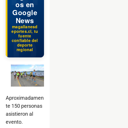
os en
Google
News
magallanesd
eportes.cl, tu
fuente
confiable del
deporte
regional
Aproximadamen
te 150 personas
asistieron al
evento.