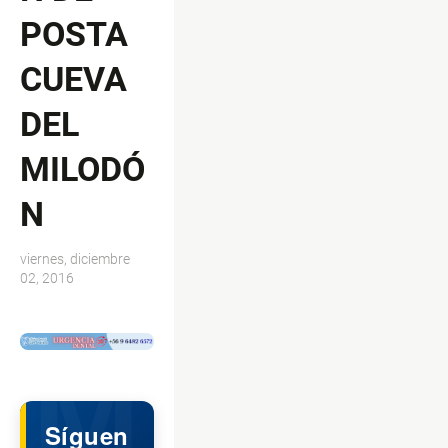
POSTA
CUEVA
DEL
MILODÓ
N
viernes, diciembre
02, 2016
$ads={1}
Síguen