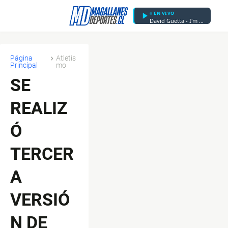
EN VIVO
David Guetta - I'm Good (Blue)
Página
Atletis
Principal
mo
SE
REALIZ
Ó
TERCER
A
VERSIÓ
N DE