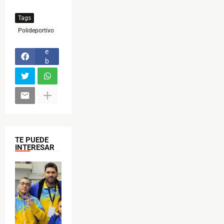
Tags
F
Polideportivo
a
c
e
b
o
o
k
TE PUEDE
INTERESAR