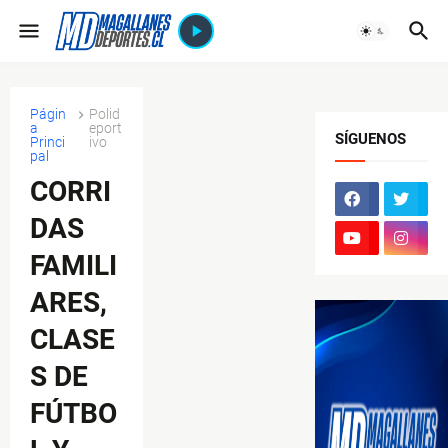
Págin
Polid
a
eport
SÍGUENOS
Princi
ivo
pal
CORRI
DAS
FAMILI
ARES,
CLASE
S DE
FÚTBO