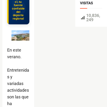
cl, tu
VISITAS
fuente
confiable
del
10,836,
deporte
regional
249
En este
verano.
Entretenida
s y
variadas
actividades
son las que
ha