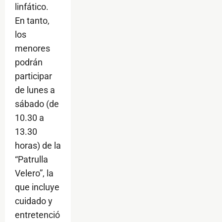
linfático.
En tanto,
los
menores
podrán
participar
de lunes a
sábado (de
10.30 a
13.30
horas) de la
“Patrulla
Velero”, la
que incluye
cuidado y
entretenció