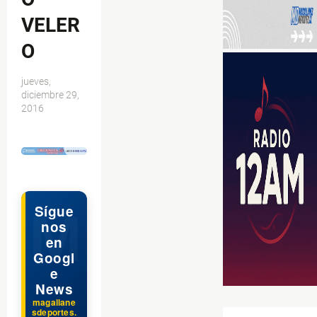
VELER
O
jueves,
diciembre 29,
2016
$ads={1}
Sígue
nos
en
Googl
e
News
magallane
sdeportes.