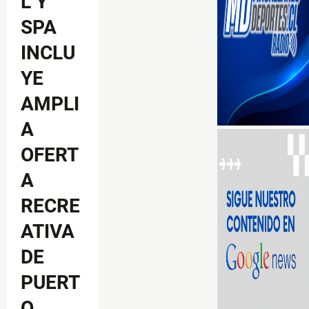
L Y
SPA
INCLU
YE
AMPLI
A
OFERT
A
RECRE
ATIVA
DE
PUERT
O