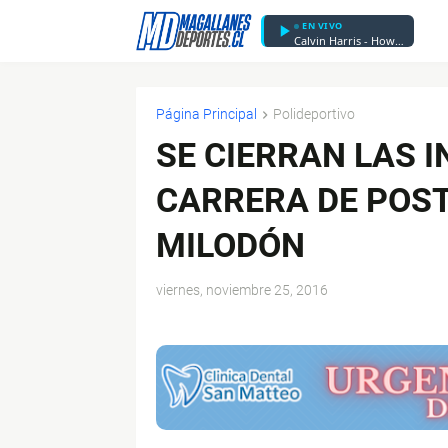
EN VIVO
Calvin Harris - How Deep Is Your Love
Página Principal
Polideportivo
SE CIERRAN LAS 
CARRERA DE POST
MILODÓN
viernes, noviembre 25, 2016
$ads={1}