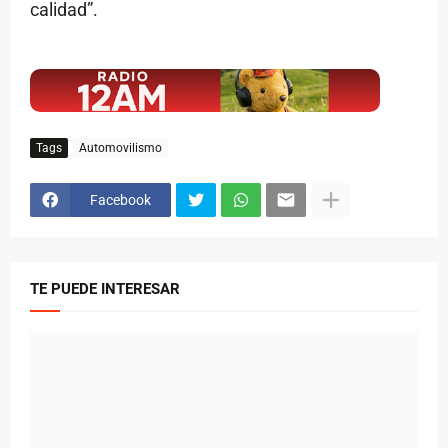
calidad”.
$ads={1}
Tags
Automovilismo
Facebook
TE PUEDE INTERESAR