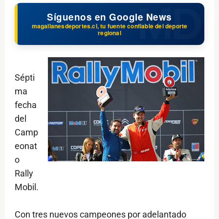
Síguenos en Google News
magallanesdeportes.cl, tu fuente confiable del deporte
regional
Sépti
ma
fecha
del
Camp
eonat
o
Rally
Mobil.
Con tres nuevos campeones por adelantado