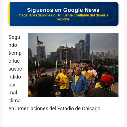
Síguenos en Google News
magallanesdeportes.cl, tu fuente confiable del deporte
regional
Segu
ndo
tiemp
o fue
suspe
ndido
por
mal
clima
en inmediaciones del Estadio de Chicago.