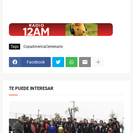
$ads={1}
Tags
CopaAmericaCentenario
Facebook
TE PUEDE INTERESAR