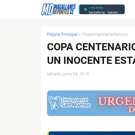
EN VIVO
Santaferia - Sakate Uno
Página Principal
CopaAmericaCentenario
COPA CENTENARI
UN INOCENTE EST
sábado, junio 04, 2016
$ads={1}