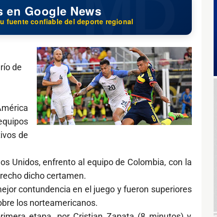
s en Google News
u fuente confiable del deporte regional
río de
mérica
 equipos
ivos de
dos Unidos, enfrento al equipo de Colombia, con la
erecho dicho certamen.
ejor contundencia en el juego y fueron superiores
sobre los norteamericanos.
imera etapa, por Cristian Zapata (8 minutos) y