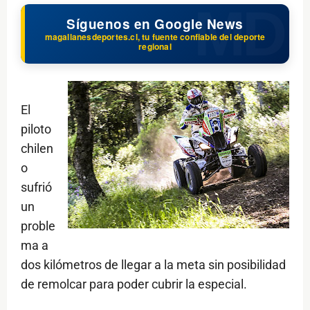
Síguenos en Google News
magallanesdeportes.cl, tu fuente confiable del deporte
regional
El
piloto
chilen
o
sufrió
un
proble
ma a
dos kilómetros de llegar a la meta sin posibilidad
de remolcar para poder cubrir la especial.