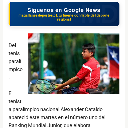
Síguenos en Google News
magallanesdeportes.cl, tu fuente confiable del deporte
regional
Del
tenis
paralí
mpico
.
El
tenist
a paralímpico nacional Alexander Cataldo
apareció este martes en el número uno del
Ranking Mundial Junior, que elabora