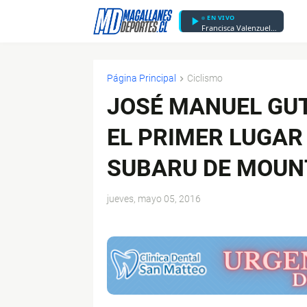
EN VIVO
Francisca Valenzuela - Afortunada
Página Principal
Ciclismo
JOSÉ MANUEL GUT
EL PRIMER LUGAR
SUBARU DE MOUNT
jueves, mayo 05, 2016
$ads={1}