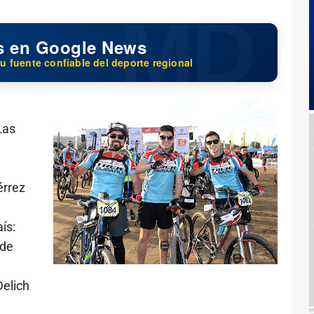
s en Google News
u fuente confiable del deporte regional
Las
érrez
ís:
 de
Delich