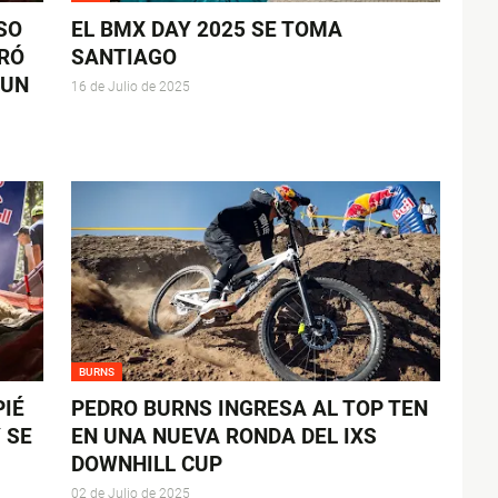
SO
EL BMX DAY 2025 SE TOMA
RÓ
SANTIAGO
 UN
16 de Julio de 2025
BURNS
IÉ
PEDRO BURNS INGRESA AL TOP TEN
 SE
EN UNA NUEVA RONDA DEL IXS
DOWNHILL CUP
02 de Julio de 2025