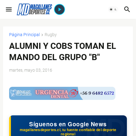
Página Principal
Rugby
ALUMNI Y COBS TOMAN EL
MANDO DEL GRUPO "B"
martes, mayo 03, 2016
$ads={1}
Síguenos en Google News
magallanesdeportes.cl, tu fuente confiable del deporte
regional