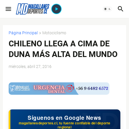
Página Principal
Motociclismo
CHILENO LLEGA A CIMA DE
DUNA MÁS ALTA DEL MUNDO
miércoles, abril 27, 2016
$ads={1}
Síguenos en Google News
magallanesdeportes.cl, tu fuente confiable del deporte
regional