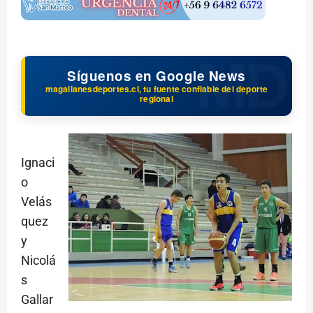
Síguenos en Google News
magallanesdeportes.cl, tu fuente confiable del deporte
regional
Ignaci
o
Velás
quez
y
Nicolá
s
Gallar