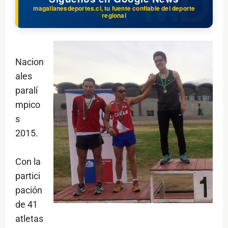
magallanesdeportes.cl, tu fuente confiable del deporte
regional
Nacion
ales
paralí
mpico
s
2015.
Con la
partici
pación
de 41
atletas