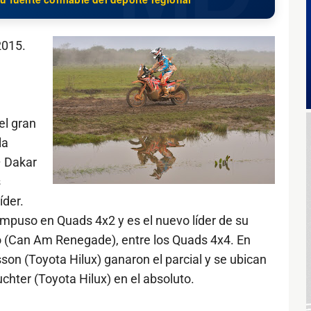
2015.
el gran
la
– Dakar
s
der.
mpuso en Quads 4x2 y es el nuevo líder de su
co (Can Am Renegade), entre los Quads 4x4. En
on (Toyota Hilux) ganaron el parcial y se ubican
chter (Toyota Hilux) en el absoluto.