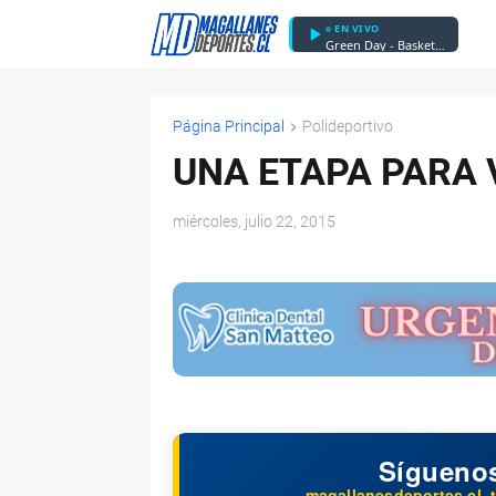
EN VIVO
Green Day - Basket Case
Página Principal
Polideportivo
UNA ETAPA PARA 
miércoles, julio 22, 2015
$ads={1}
Sígueno
magallanesdeportes.cl, t