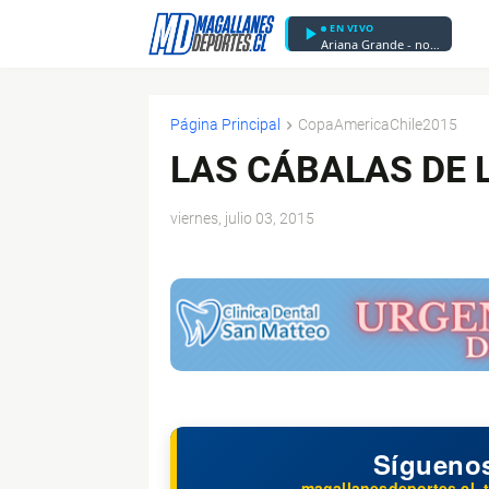
EN VIVO
Ariana Grande - no tears left to cry
Página Principal
CopaAmericaChile2015
LAS CÁBALAS DE L
viernes, julio 03, 2015
$ads={1}
Sígueno
magallanesdeportes.cl, t