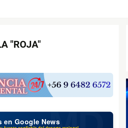
A "ROJA"
s en Google News
u fuente confiable del deporte regional