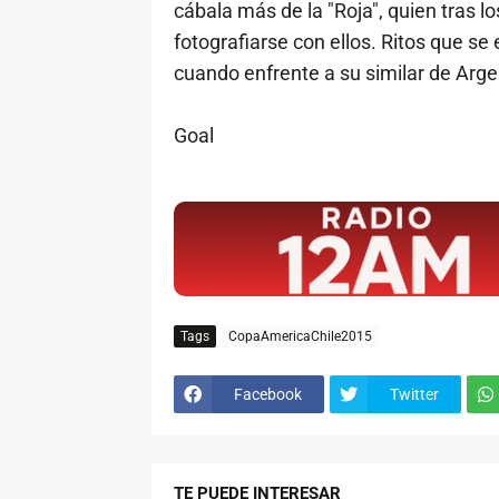
cábala más de la "Roja", quien tras l
fotografiarse con ellos. Ritos que se
cuando enfrente a su similar de Argen
Goal
$ads={1}
Tags
CopaAmericaChile2015
Facebook
Twitter
TE PUEDE INTERESAR