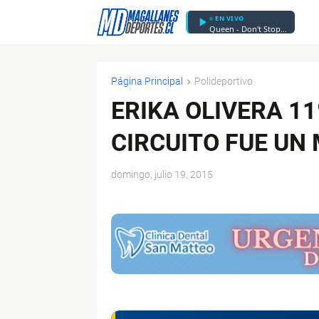
EN VIVO
Queen - Don't Stop Me Now - ...Revisited
Página Principal
Polideportivo
ERIKA OLIVERA 11
CIRCUITO FUE UN
domingo, julio 19, 2015
$ads={1}