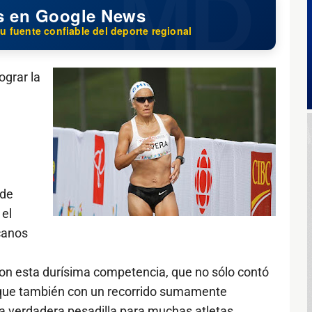
s en Google News
u fuente confiable del deporte regional
ograr la
 de
el
canos
on esta durísima competencia, que no sólo contó
o que también con un recorrido sumamente
 verdadera pesadilla para muchas atletas.