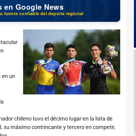
s en Google News
u fuente confiable del deporte regional
ctacular
un
a en un
la
nador chileno tuvo el décimo lugar en la lista de
il, su máximo contrincante y tercero en competir,
dos.