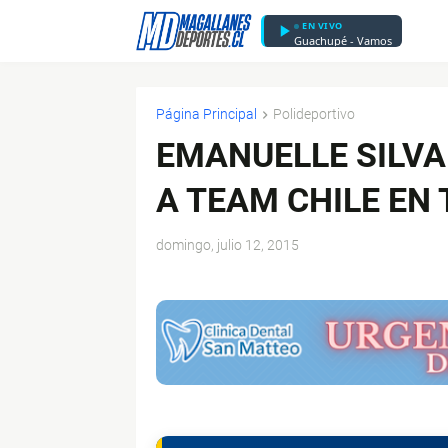
EN VIVO
Guachupé - Vamos
Página Principal
Polideportivo
EMANUELLE SILVA
A TEAM CHILE EN
domingo, julio 12, 2015
$ads={1}