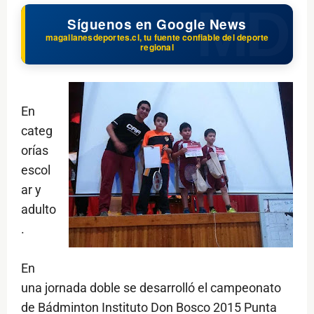
Síguenos en Google News
magallanesdeportes.cl, tu fuente confiable del deporte
regional
En
categ
orías
escol
ar y
adulto
.
En
una jornada doble se desarrolló el campeonato
de Bádminton Instituto Don Bosco 2015 Punta