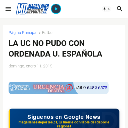
Página Principal
Futbol
LA UC NO PUDO CON
ORDENADA U. ESPAÑOLA
domingo, enero 11, 2015
$ads={1}
Síguenos en Google News
magallanesdeportes.cl, tu fuente confiable del deporte
regional