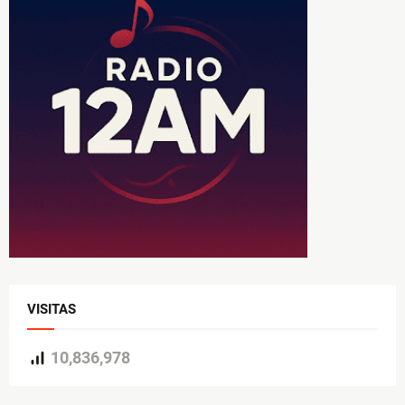
VISITAS
10,836,978