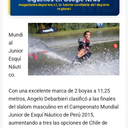
magallanesdeportes.cl, tu fuente confiable del deporte
regional
Mundi
al
Junior
Esquí
Náuti
co.
Con una excelente marca de 2 boyas a 11,25
metros, Angelo Debarbieri clasificó a las finales
del slalom masculino en el Campeonato Mundial
Junior de Esquí Náutico de Perú 2015,
aumentando a tres las opciones de Chile de