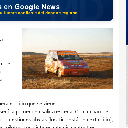
s en Google News
u fuente confiable del deporte regional
la
l de lo
a
ar
era edición que se viene.
 será la primera en salir a escena. Con un parque
or cuestiones obvias (los Tico están en extinción),
s pilotos y una interesante pica entre tres o