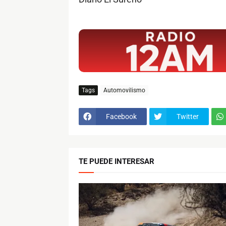
$ads={1}
Tags
Automovilismo
Facebook
Twitter
TE PUEDE INTERESAR