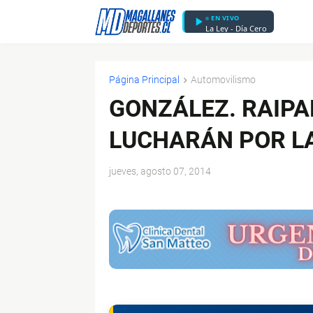
EN VIVO
La Ley - Día Cero
Página Principal
Automovilismo
GONZÁLEZ. RAIPA
LUCHARÁN POR L
jueves, agosto 07, 2014
$ads={1}