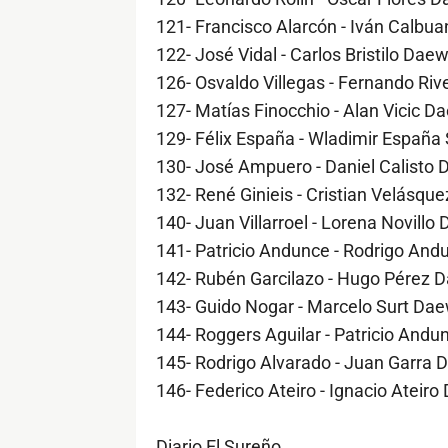
121- Francisco Alarcón - Iván Calb
122- José Vidal - Carlos Bristilo Da
126- Osvaldo Villegas - Fernando R
127- Matías Finocchio - Alan Vicic 
129- Félix España - Wladimir España
130- José Ampuero - Daniel Calisto
132- René Ginieis - Cristian Velásqu
140- Juan Villarroel - Lorena Novill
141- Patricio Andunce - Rodrigo An
142- Rubén Garcilazo - Hugo Pérez
143- Guido Nogar - Marcelo Surt Da
144- Roggers Aguilar - Patricio An
145- Rodrigo Alvarado - Juan Garra
146- Federico Ateiro - Ignacio Atei
Diario El Sureño