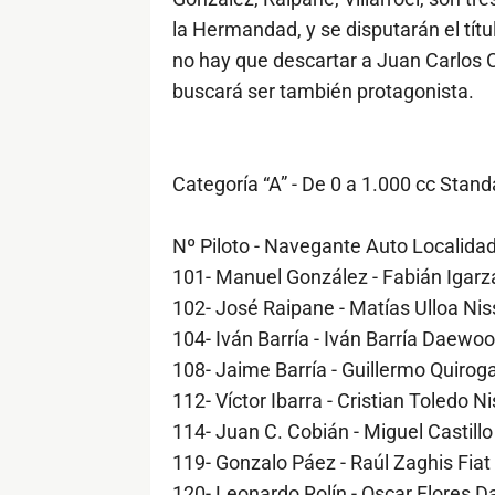
la Hermandad, y se disputarán el tít
no hay que descartar a Juan Carlos C
buscará ser también protagonista.
Categoría “A” - De 0 a 1.000 cc Stand
Nº Piloto - Navegante Auto Localida
101- Manuel González - Fabián Igar
102- José Raipane - Matías Ulloa N
104- Iván Barría - Iván Barría Daewo
108- Jaime Barría - Guillermo Quir
112- Víctor Ibarra - Cristian Toledo
114- Juan C. Cobián - Miguel Castil
119- Gonzalo Páez - Raúl Zaghis Fia
120- Leonardo Rolín - Oscar Flores