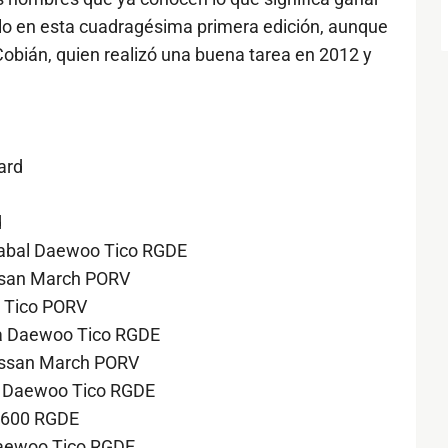
ulo en esta cuadragésima primera edición, aunque
obián, quien realizó una buena tarea en 2012 y
ard
d
zabal Daewoo Tico RGDE
issan March PORV
o Tico PORV
oga Daewoo Tico RGDE
 Nissan March PORV
lo Daewoo Tico RGDE
t 600 RGDE
 Daewoo Tico RGDE