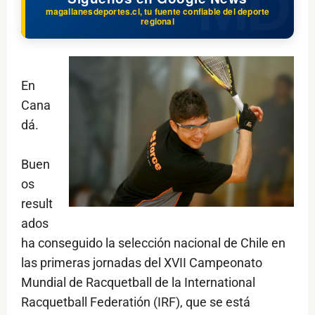
magallanesdeportes.cl, tu fuente confiable del deporte
regional
En
Cana
dá.
Buen
os
result
ados
ha conseguido la selección nacional de Chile en
las primeras jornadas del XVII Campeonato
Mundial de Racquetball de la International
Racquetball Federatión (IRF), que se está