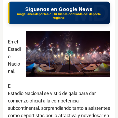
Síguenos en Google News
magallanesdeportes.cl, tu fuente confiable del deporte
regional
En el
Estadi
o
Nacio
nal.
El
Estadio Nacional se vistió de gala para dar
comienzo oficial a la competencia
subcontinental, sorprendiendo tanto a asistentes
como deportistas por lo atractiva y novedosa: en