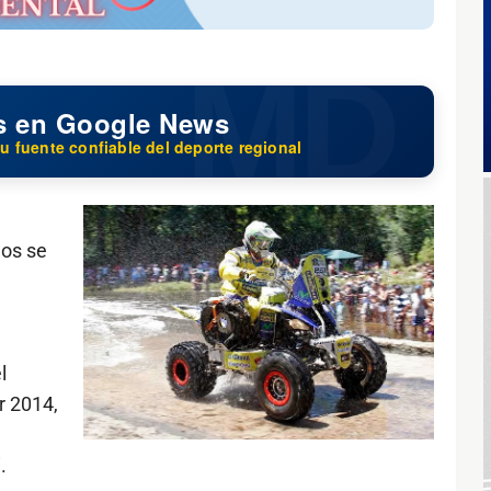
s en Google News
u fuente confiable del deporte regional
gos se
l
r 2014,
.