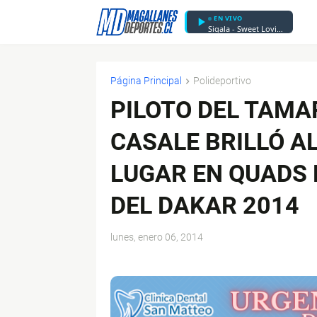
EN VIVO
Sigala - Sweet Lovin' - Radio Edit
Página Principal
Polideportivo
PILOTO DEL TAMA
CASALE BRILLÓ A
LUGAR EN QUADS 
DEL DAKAR 2014
lunes, enero 06, 2014
$ads={1}