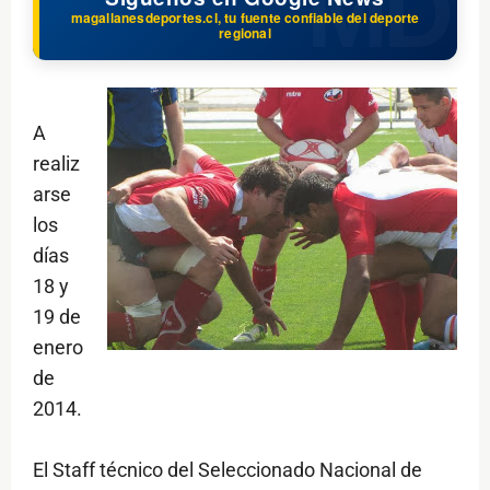
magallanesdeportes.cl, tu fuente confiable del deporte
regional
A
realiz
arse
los
días
18 y
19 de
enero
de
2014.
El Staff técnico del Seleccionado Nacional de