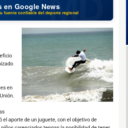
s en Google News
u fuente confiable del deporte regional
eficio
nizado
nes en
 Unión.
tas
ó el aporte de un juguete, con el objetivo de
 niños carenciados tengan la posibilidad de tener