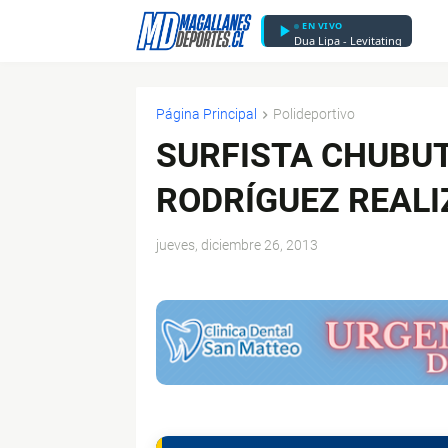
EN VIVO
Dua Lipa - Levitating
Página Principal
Polideportivo
SURFISTA CHUBU
RODRÍGUEZ REALI
jueves, diciembre 26, 2013
$ads={1}