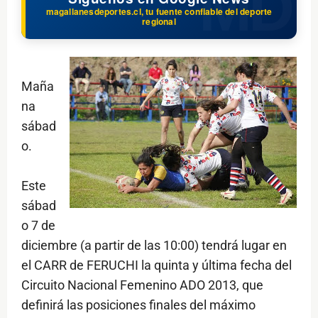
magallanesdeportes.cl, tu fuente confiable del deporte
regional
Maña
na
sábad
o.
Este
sábad
o 7 de
diciembre (a partir de las 10:00) tendrá lugar en
el CARR de FERUCHI la quinta y última fecha del
Circuito Nacional Femenino ADO 2013, que
definirá las posiciones finales del máximo