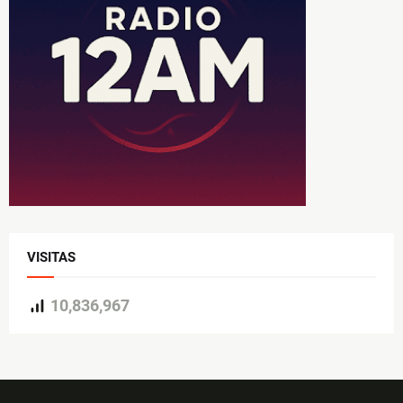
VISITAS
10,836,967