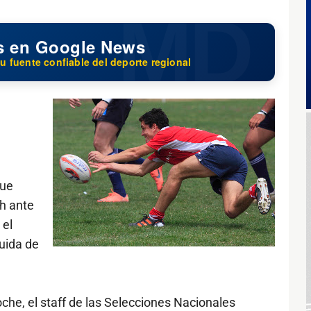
s en Google News
u fuente confiable del deporte regional
que
h ante
 el
uida de
oche, el staff de las Selecciones Nacionales