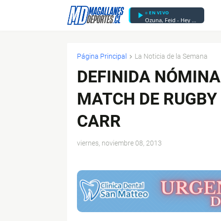
EN VIVO
Ozuna, Feid - Hey Mor
Página Principal
La Noticia de la Semana
DEFINIDA NÓMINA 
MATCH DE RUGBY 
CARR
viernes, noviembre 08, 2013
$ads={1}