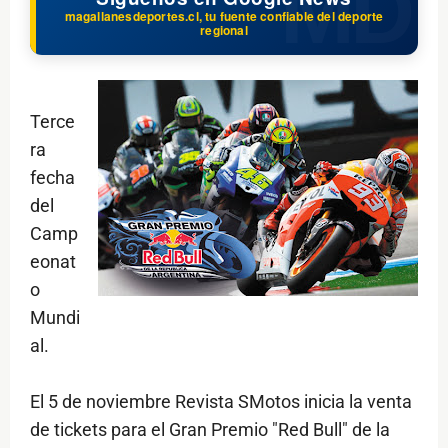
magallanesdeportes.cl, tu fuente confiable del deporte
regional
Terce
ra
fecha
del
Camp
eonat
o
Mundi
al.
El 5 de noviembre Revista SMotos inicia la venta
de tickets para el Gran Premio "Red Bull" de la