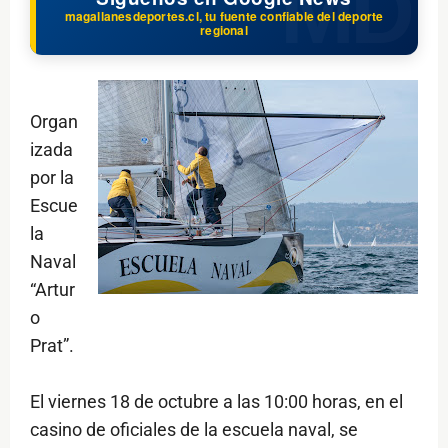
magallanesdeportes.cl, tu fuente confiable del deporte
regional
Organ
izada
por la
Escue
la
Naval
“Artur
o
Prat”.
El viernes 18 de octubre a las 10:00 horas, en el
casino de oficiales de la escuela naval, se