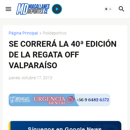
Página Principal
Polideportivo
SE CORRERÁ LA 40ª EDICIÓN
DE LA REGATA OFF
VALPARAÍSO
jueves, octubre 17, 2013
$ads={1}
Síguenos en Google News