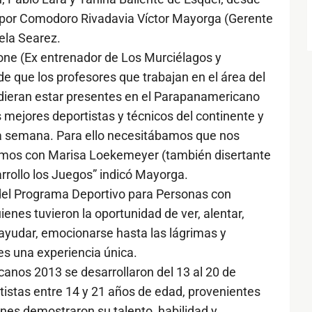
y por Comodoro Rivadavia Víctor Mayorga (Gerente
ela Searez.
one (Ex entrenador de Los Murciélagos y
 de que los profesores que trabajan en el área del
udieran estar presentes en el Parapanamericano
s mejores deportistas y técnicos del continente y
 la semana. Para ello necesitábamos que nos
onamos con Marisa Loekemeyer (también disertante
rrollo los Juegos” indicó Mayorga.
del Programa Deportivo para Personas con
nes tuvieron la oportunidad de ver, alentar,
ayudar, emocionarse hasta las lágrimas y
es una experiencia única.
nos 2013 se desarrollaron del 13 al 20 de
rtistas entre 14 y 21 años de edad, provenientes
enes demostraron su talento, habilidad y