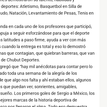
deportes: Atletismo, Basquetbol en Silla de
 Judo, Natación, Levantamiento de Pesas, Tenis en
nda en cada uno de los profesores que participó,
mpuja a seguir esforzándose para que el deporte
s latitudes a paso firme, ayuda a ver con más
 cuando la entrega es total y eso lo demostró
nas que contagian, que quiebran barreras, que van
l de Chubut Deportes.
agregó que “hay mil anécdotas para contar pero lo
do toda una semana de la alegría de los
 que algo nos falta y ahí estaban ellos, algunos
jos que puedan ver, sonrientes, amigables,
 sueño. Los primeros goles de Sergio a México, los
ejores marcas de la historia deportiva de
isco nos llenaron el alma. Todo eso demuestra