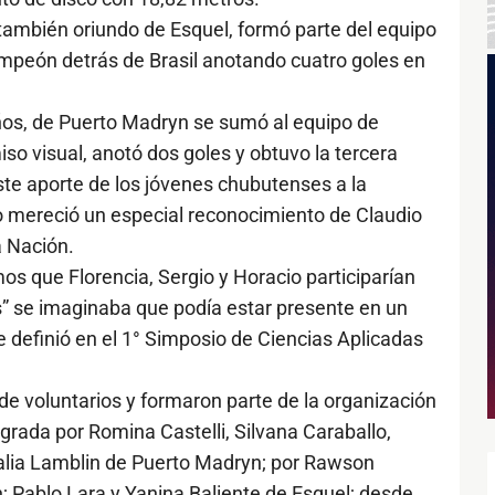
también oriundo de Esquel, formó parte del equipo
mpeón detrás de Brasil anotando cuatro goles en
años, de Puerto Madryn se sumó al equipo de
o visual, anotó dos goles y obtuvo la tercera
ste aporte de los jóvenes chubutenses a la
o mereció un especial reconocimiento de Claudio
a Nación.
s que Florencia, Sergio y Horacio participarían
s” se imaginaba que podía estar presente en un
e definió en el 1° Simposio de Ciencias Aplicadas
de voluntarios y formaron parte de la organización
grada por Romina Castelli, Silvana Caraballo,
Natalia Lamblin de Puerto Madryn; por Rawson
n; Pablo Lara y Yanina Baliente de Esquel; desde