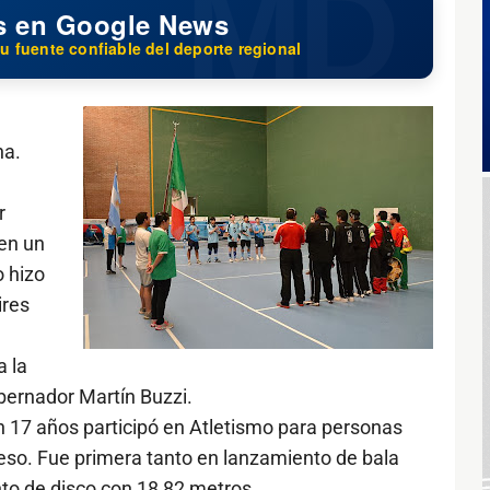
s en Google News
u fuente confiable del deporte regional
na.
r
 en un
 hizo
ires
a la
obernador Martín Buzzi.
 17 años participó en Atletismo para personas
so. Fue primera tanto en lanzamiento de bala
o de disco con 18,82 metros.