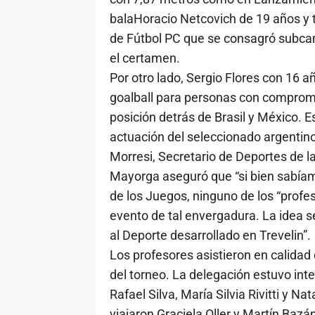
balaHoracio Netcovich de 19 años y 
de Fútbol PC que se consagró subca
el certamen.
Por otro lado, Sergio Flores con 16 
goalball para personas con compromis
posición detrás de Brasil y México. E
actuación del seleccionado argentin
Morresi, Secretario de Deportes de l
Mayorga aseguró que “si bien sabíamo
de los Juegos, ninguno de los “profe
evento de tal envergadura. La idea s
al Deporte desarrollado en Trevelin”.
Los profesores asistieron en calidad 
del torneo. La delegación estuvo inte
Rafael Silva, María Silvia Rivitti y 
viajaron Graciela Oller y Martín Bazá