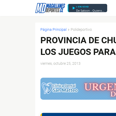
EN VIVO
De Saloon - Quiero hacerte feliz
Página Principal
Polideportivo
PROVINCIA DE CH
LOS JUEGOS PAR
viernes, octubre 25, 2013
$ads={1}