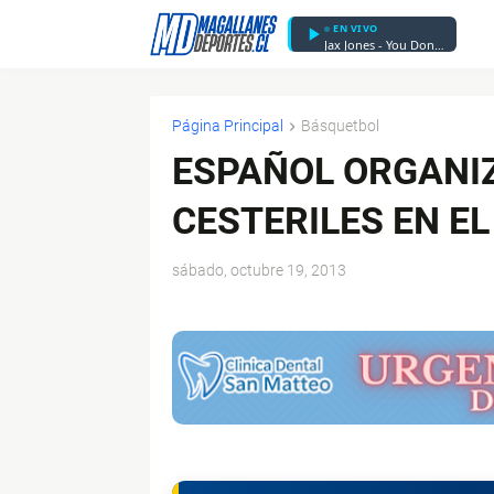
EN VIVO
Jax Jones - You Don't Know Me
Página Principal
Básquetbol
ESPAÑOL ORGANI
CESTERILES EN EL
sábado, octubre 19, 2013
$ads={1}