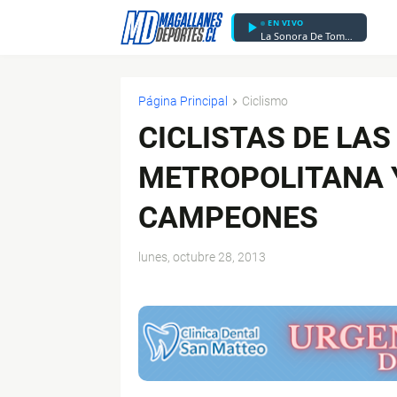
EN VIVO
La Sonora De Tommy Rey - Daniela
Página Principal
Ciclismo
CICLISTAS DE LAS
METROPOLITANA Y
CAMPEONES
lunes, octubre 28, 2013
$ads={1}