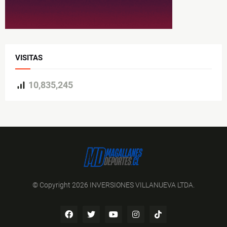
VISITAS
10,835,245
© Copyright 2026 INVERSIONES VILLANUEVA LTDA.