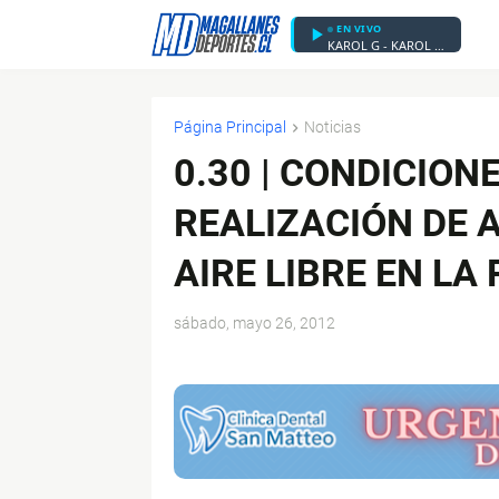
EN VIVO
KAROL G - KAROL G, Marco Antonio Solís - Coleccionando Heridas (Visualizer)
Página Principal
Noticias
0.30 | CONDICION
REALIZACIÓN DE 
AIRE LIBRE EN L
sábado, mayo 26, 2012
$ads={1}