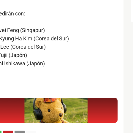
edirán con:
wei Feng (Singapur)
 Kyung Ha Kim (Corea del Sur)
Lee (Corea del Sur)
ujii (Japón)
mi Ishikawa (Japón)