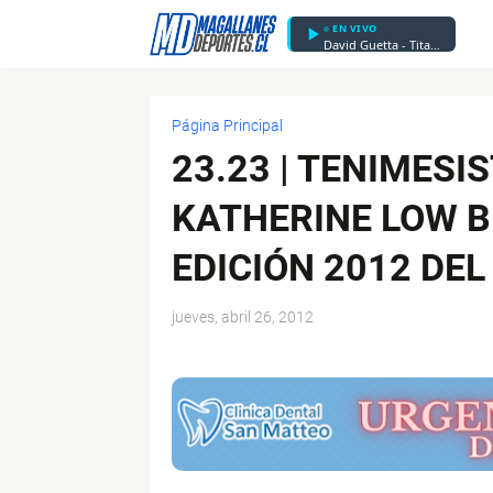
EN VIVO
David Guetta - Titanium (feat. Sia)
Página Principal
23.23 | TENIMES
KATHERINE LOW B
EDICIÓN 2012 DEL
jueves, abril 26, 2012
$ads={1}