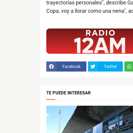
trayectorias personales", describe Gar
Copa, voy a llorar como una nena", a
$ads={1}
Facebook
Twitter
TE PUEDE INTERESAR