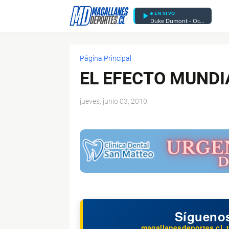
EN VIVO
Duke Dumont - Ocean Drive
Página Principal
EL EFECTO MUNDI
jueves, junio 03, 2010
$ads={1}
Sígueno
magallanesdeportes.cl, t