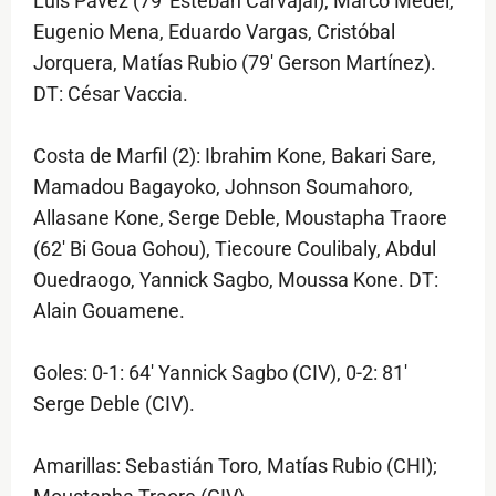
Luis Pavez (79' Esteban Carvajal), Marco Medel,
Eugenio Mena, Eduardo Vargas, Cristóbal
Jorquera, Matías Rubio (79' Gerson Martínez).
DT: César Vaccia.
Costa de Marfil (2): Ibrahim Kone, Bakari Sare,
Mamadou Bagayoko, Johnson Soumahoro,
Allasane Kone, Serge Deble, Moustapha Traore
(62' Bi Goua Gohou), Tiecoure Coulibaly, Abdul
Ouedraogo, Yannick Sagbo, Moussa Kone. DT:
Alain Gouamene.
Goles: 0-1: 64' Yannick Sagbo (CIV), 0-2: 81'
Serge Deble (CIV).
Amarillas: Sebastián Toro, Matías Rubio (CHI);